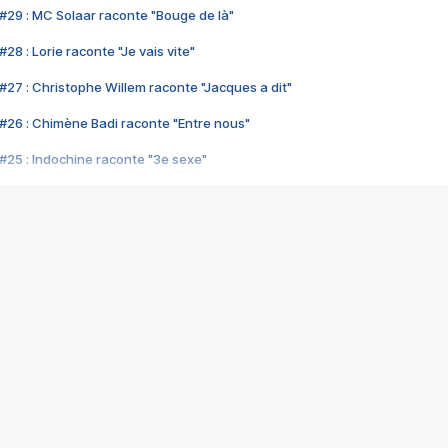
#29 : MC Solaar raconte "Bouge de là"
28 : Lorie raconte "Je vais vite"
#27 : Christophe Willem raconte "Jacques a dit"
#26 : Chimène Badi raconte "Entre nous"
#25 : Indochine raconte "3e sexe"
#24 : Zaho raconte "C'est chelou"
#23 : Patrick Bruel raconte "Au café des délices"
#22 : Kyo raconte "Le chemin"
#21 : Nolwenn Leroy raconte "Cassé"
#20 : Patrick Hernandez raconte "Born to be alive"
#19 : Lorie raconte "Près de moi"
#18 : Michael Jones raconte "A nos actes manqués" (avec Jean-Jacque
#17 : Khaled raconte "Aïcha"