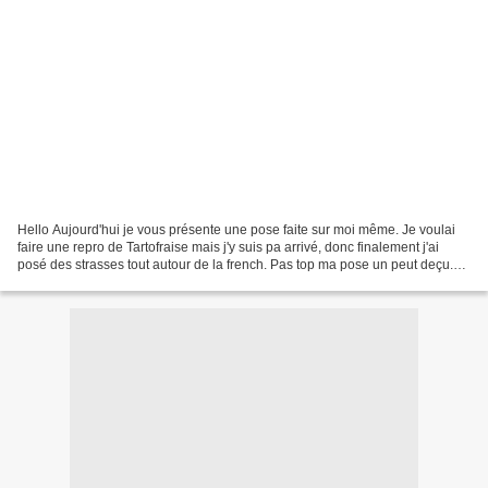
Hello Aujourd'hui je vous présente une pose faite sur moi même. Je voulai
faire une repro de Tartofraise mais j'y suis pa arrivé, donc finalement j'ai
posé des strasses tout autour de la french. Pas top ma pose un peut deçu.
Mais on va travailler encore...