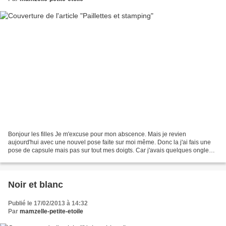
Bonjour les filles Je m'excuse pour mon abscence. Mais je revien
aujourd'hui avec une nouvel pose faite sur moi même. Donc la j'ai fais une
pose de capsule mais pas sur tout mes doigts. Car j'avais quelques ongle
qui etait très court. J'ai réalisé une...
Noir et blanc
Publié le 17/02/2013 à 14:32
Par
mamzelle-petite-etoile