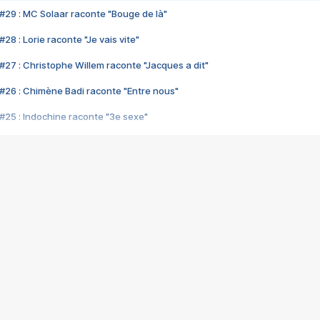
#29 : MC Solaar raconte "Bouge de là"
28 : Lorie raconte "Je vais vite"
#27 : Christophe Willem raconte "Jacques a dit"
#26 : Chimène Badi raconte "Entre nous"
#25 : Indochine raconte "3e sexe"
#24 : Zaho raconte "C'est chelou"
#23 : Patrick Bruel raconte "Au café des délices"
#22 : Kyo raconte "Le chemin"
#21 : Nolwenn Leroy raconte "Cassé"
#20 : Patrick Hernandez raconte "Born to be alive"
#19 : Lorie raconte "Près de moi"
#18 : Michael Jones raconte "A nos actes manqués" (avec Jean-Jacque