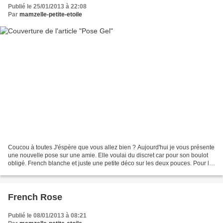
Publié le 25/01/2013 à 22:08
Par
mamzelle-petite-etoile
Coucou à toutes J'éspère que vous allez bien ? Aujourd'hui je vous présente
une nouvelle pose sur une amie. Elle voulai du discret car pour son boulot
obligé. French blanche et juste une petite déco sur les deux pouces. Pour la
photo c'est toujours pareil,...
French Rose
Publié le 08/01/2013 à 08:21