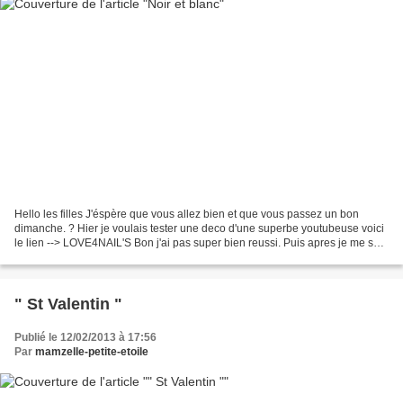
Hello les filles J'éspère que vous allez bien et que vous passez un bon
dimanche. ? Hier je voulais tester une deco d'une superbe youtubeuse voici
le lien --> LOVE4NAIL'S Bon j'ai pas super bien reussi. Puis apres je me suis
amusé a déssiner d'autre choses.....
" St Valentin "
Publié le 12/02/2013 à 17:56
Par
mamzelle-petite-etoile