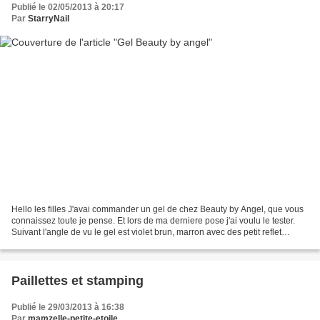
Publié le 02/05/2013 à 20:17
Par
StarryNail
Hello les filles J'avai commander un gel de chez Beauty by Angel, que vous
connaissez toute je pense. Et lors de ma derniere pose j'ai voulu le tester.
Suivant l'angle de vu le gel est violet brun, marron avec des petit reflet
pailletés. J'aime beaucoup....
Paillettes et stamping
Publié le 29/03/2013 à 16:38
Par
mamzelle-petite-etoile