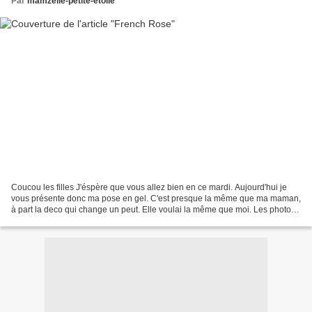
Par
mamzelle-petite-etoile
Coucou les filles J'éspère que vous allez bien en ce mardi. Aujourd'hui je
vous présente donc ma pose en gel. C'est presque la même que ma maman,
à part la deco qui change un peut. Elle voulai la même que moi. Les photos :
(Elles sont un peut flou desolé)...