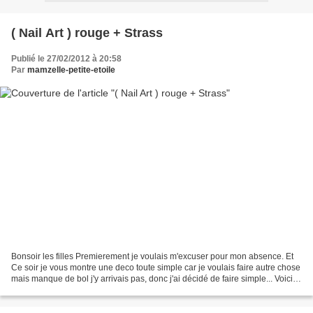
( Nail Art ) rouge + Strass
Publié le 27/02/2012 à 20:58
Par
mamzelle-petite-etoile
Bonsoir les filles Premierement je voulais m'excuser pour mon absence. Et
Ce soir je vous montre une deco toute simple car je voulais faire autre chose
mais manque de bol j'y arrivais pas, donc j'ai décidé de faire simple... Voici
donc le tout en image...