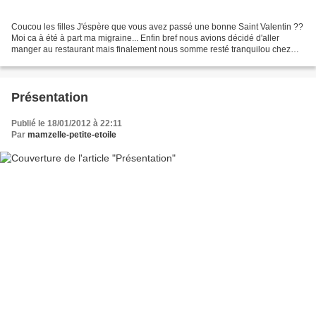
Coucou les filles J'éspère que vous avez passé une bonne Saint Valentin ??
Moi ca à été à part ma migraine... Enfin bref nous avions décidé d'aller
manger au restaurant mais finalement nous somme resté tranquilou chez
nous =) Voici donc le repas que j'ai...
Présentation
Publié le 18/01/2012 à 22:11
Par
mamzelle-petite-etoile