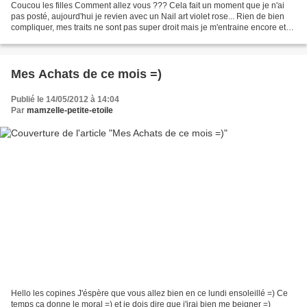
Coucou les filles Comment allez vous ??? Cela fait un moment que je n'ai
pas posté, aujourd'hui je revien avec un Nail art violet rose... Rien de bien
compliquer, mes traits ne sont pas super droit mais je m'entraine encore et
encore... Voici les photos...
Mes Achats de ce mois =)
Publié le 14/05/2012 à 14:04
Par
mamzelle-petite-etoile
Hello les copines J'éspère que vous allez bien en ce lundi ensoleillé =) Ce
temps ça donne le moral =) et je dois dire que j'irai bien me beigner =)