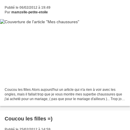
Publié le 06/02/2012 à 19:49
Par
mamzelle-petite-etoile
Coucou les filles Alors aujourd'hui un article qui n'a rien à voir avec les
ongles, mais il fallait trop que je vous montre mes superbe chaussures que
j'ai acheté pour un mariage, ( pas que pour le mariage d'ailleurs )... Trop jolie
avec ce style dentelle......
Coucou les filles =)
Publié le 25/02/2012 à 14:59