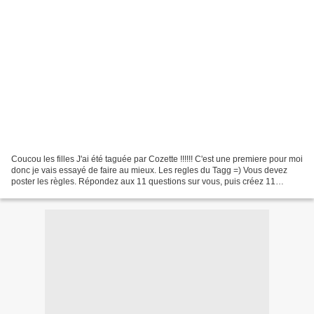
Coucou les filles J'ai été taguée par Cozette !!!!!! C'est une premiere pour moi
donc je vais essayé de faire au mieux. Les regles du Tagg =) Vous devez
poster les règles. Répondez aux 11 questions sur vous, puis créez 11
nouvelles questions pour les...