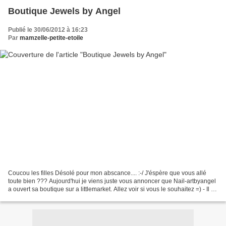
Boutique Jewels by Angel
Publié le 30/06/2012 à 16:23
Par
mamzelle-petite-etoile
Coucou les filles Désolé pour mon abscance.... :-/ J'éspère que vous allé
toute bien ??? Aujourd'hui je viens juste vous annoncer que Nail-artbyangel
a ouvert sa boutique sur a littlemarket. Allez voir si vous le souhaitez =) - Il ya
aussi deux codes...