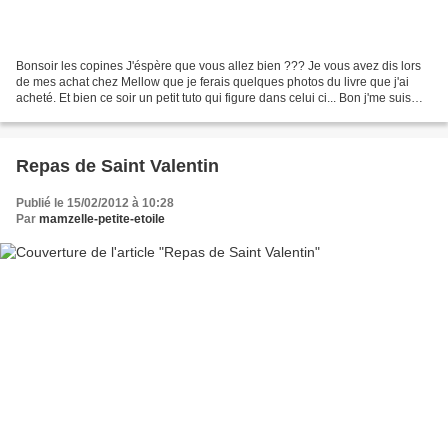
Bonsoir les copines J'éspère que vous allez bien ??? Je vous avez dis lors
de mes achat chez Mellow que je ferais quelques photos du livre que j'ai
acheté. Et bien ce soir un petit tuto qui figure dans celui ci... Bon j'me suis
bien fais Ch... pour prendre...
Repas de Saint Valentin
Publié le 15/02/2012 à 10:28
Par
mamzelle-petite-etoile