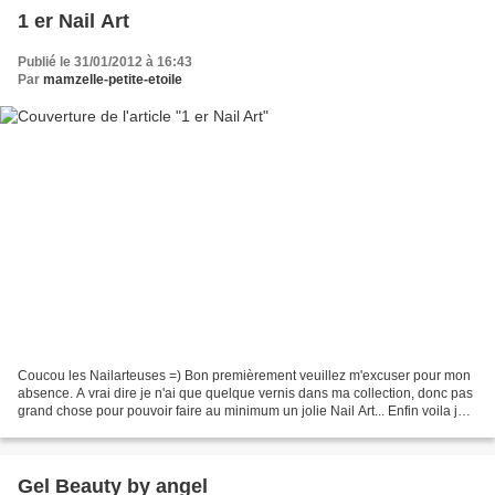
1 er Nail Art
Publié le 31/01/2012 à 16:43
Par
mamzelle-petite-etoile
Coucou les Nailarteuses =) Bon premièrement veuillez m'excuser pour mon
absence. A vrai dire je n'ai que quelque vernis dans ma collection, donc pas
grand chose pour pouvoir faire au minimum un jolie Nail Art... Enfin voila je
vous prévien de suite mon...
Gel Beauty by angel