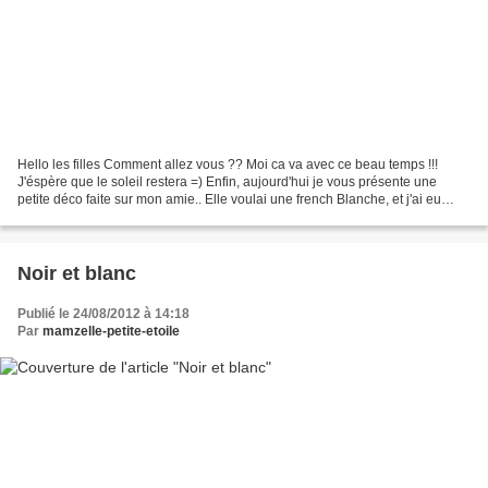
Hello les filles Comment allez vous ?? Moi ca va avec ce beau temps !!!
J'éspère que le soleil restera =) Enfin, aujourd'hui je vous présente une
petite déco faite sur mon amie.. Elle voulai une french Blanche, et j'ai eu
l'idée de lui délimité la french...
Noir et blanc
Publié le 24/08/2012 à 14:18
Par
mamzelle-petite-etoile