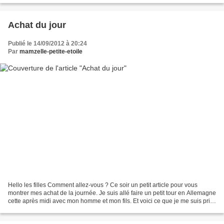
Achat du jour
Publié le 14/09/2012 à 20:24
Par
mamzelle-petite-etoile
Hello les filles Comment allez-vous ? Ce soir un petit article pour vous
montrer mes achat de la journée. Je suis allé faire un petit tour en Allemagne
cette après midi avec mon homme et mon fils. Et voici ce que je me suis pris.
8 petites fioles de strasses...