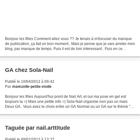
Bonjour les filles Comment allez vous ?? Je tenais à m'éxcuser du manque
de publication, ça fait un bon moment.. Mais je pense que je vais arreter mon
blog, par manque de temps. Puis il est de loin interessant.. Puis en ce
moment je ne Nail Arte plus...
GA chez Sola-Nail
Publié le 10/04/2012 à 09:42
Par
mamzelle-petite-etoile
Bonjour les filles Aujourd'hui point de Nail Art, et oui ma pose en gel est
toujours la =) Mais une petite info =) Sola-Nail organise non pas un mais
Deux GA.. Vous avez le choix entre un GA Normal ou un GA sur le thème "
French en foliie !! " Pour plus...
Taguée par nail.arttitude
Publié le 09/02/2012 à 13:37