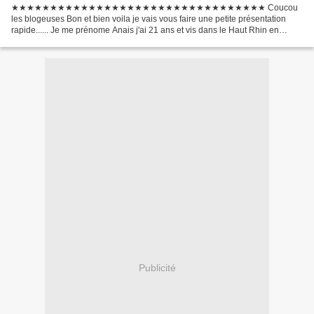
★★★★★★★★★★★★★★★★★★★★★★★★★★★★★★★★★ Coucou
les blogeuses Bon et bien voila je vais vous faire une petite présentation
rapide...... Je me prénome Anais j'ai 21 ans et vis dans le Haut Rhin en
Alsace (68). Mon pseudo est petite-etoile tout simplement car...
Publicité