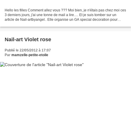
Hello les filles Comment allez vous ??? Moi bien, je n'étais pas chez moi ces
3 derniers jours, j'ai une tonne de mail a lire..... Et je suis tomber sur un
article de Nail-artbyangel.. Elle organise un GA special decoration pour
l'occasion de ses 2000...
Nail-art Violet rose
Publié le 22/05/2012 à 17:07
Par
mamzelle-petite-etoile