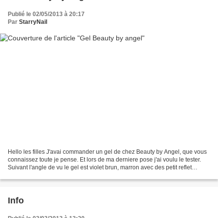
Publié le 02/05/2013 à 20:17
Par
StarryNail
Hello les filles J'avai commander un gel de chez Beauty by Angel, que vous
connaissez toute je pense. Et lors de ma derniere pose j'ai voulu le tester.
Suivant l'angle de vu le gel est violet brun, marron avec des petit reflet
pailletés. J'aime beaucoup....
Info