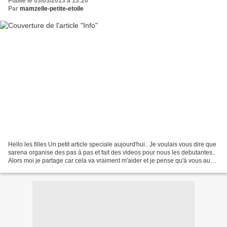
Publié le 03/03/2013 à 13:20
Par
mamzelle-petite-etoile
Hello les filles Un petit article speciale aujourd'hui.. Je voulais vous dire que
sarena organise des pas à pas et fait des videos pour nous les debutantes..
Alors moi je partage car cela va vraiment m'aider et je pense qu'à vous aussi
(debutantes =)...