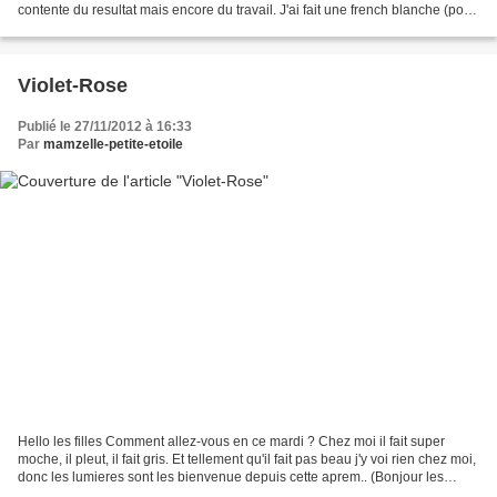
contente du resultat mais encore du travail. J'ai fait une french blanche (pour
éviter la transparance) et...
Violet-Rose
Publié le 27/11/2012 à 16:33
Par
mamzelle-petite-etoile
Hello les filles Comment allez-vous en ce mardi ? Chez moi il fait super
moche, il pleut, il fait gris. Et tellement qu'il fait pas beau j'y voi rien chez moi,
donc les lumieres sont les bienvenue depuis cette aprem.. (Bonjour les
facture d'electricité...