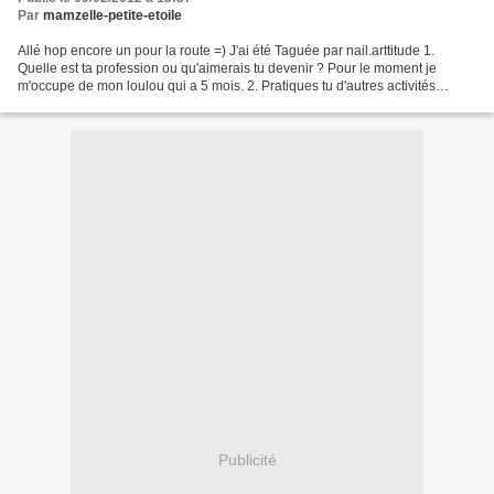
Par
mamzelle-petite-etoile
Allé hop encore un pour la route =) J'ai été Taguée par nail.arttitude 1.
Quelle est ta profession ou qu'aimerais tu devenir ? Pour le moment je
m'occupe de mon loulou qui a 5 mois. 2. Pratiques tu d'autres activités
créatives à part le nail art ? Si...
Publicité