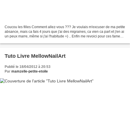
Coucou les filles Comment allez-vous ??? Je voulais m'excuser de ma petite
absance, mais ca fais 4 jours que j'ai des migraines, ca vien ca part et j'en ai
un peux marre, même si j'ai l'habitude =) .. Enfin me revoici pour ces fameux
pas à pas.. * Cliquez...
Tuto Livre MellowNailArt
Publié le 18/04/2012 à 20:53
Par
mamzelle-petite-etoile